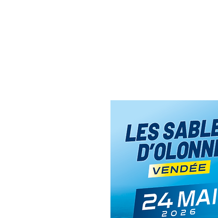
SEMI MARATHON 
Accueil
Les course