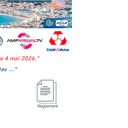
 le 4 mai 2026."
utes …"
Règlement