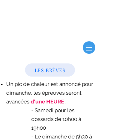
SEMI MARATHON INTERNATIONAL -
LES SABLES D'OLONNE - VENDÉE
et 10 KM - Le 16 mai 2027
LES BRÈVES
Un pic de chaleur est annoncé pour
dimanche, les épreuves seront
avancées
d'une HEURE
:
- Samedi pour les
dossards de 10h00 à
19h00
- Le dimanche de 5h30 à