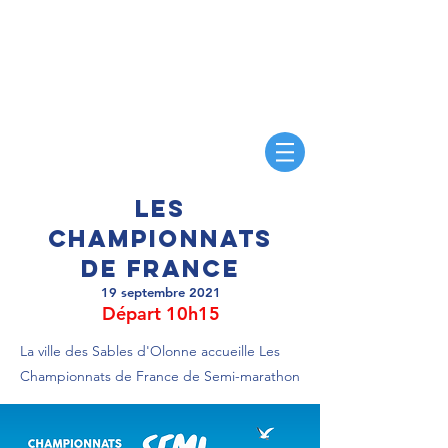
SEMI MARATHON INTERNATIONAL -
LES SABLES D'OLONNE - VENDÉE
et 10 KM - Le 16 mai 2027
les
CHAMPIONNATS
DE FRANCE
19 septembre 2021
Départ 10h15
La ville des Sables d'Olonne
accueille Les
Championnats de France
de Semi-marathon