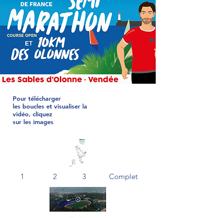
Pour télécharger
les boucles et visualiser la
vidéo, c
liquez
sur les images
1
2
3
Complet